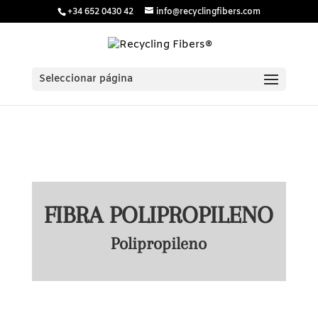
/* Estilos para menú plegable móvil Divi */
/* JS para menú
+34 652 0430 42
info@recyclingfibers.com
plegable móvil Divi */
Seleccionar página
FIBRA POLIPROPILENO
Polipropileno