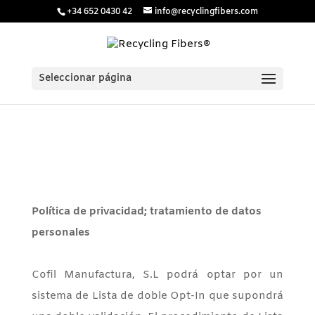
/* Estilos para menú plegable móvil Divi */
/* JS para menú
+34 652 0430 42
info@recyclingfibers.com
plegable móvil Divi */
Seleccionar página
Política de privacidad; tratamiento de datos
personales
Cofil Manufactura, S.L podrá optar por un
sistema de Lista de doble Opt-In que supondrá