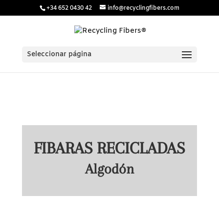
/* Estilos para menú plegable móvil Divi */
/* JS para menú
+34 652 0430 42
info@recyclingfibers.com
plegable móvil Divi */
Seleccionar página
FIBARAS RECICLADAS
Algodón