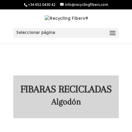
/* Estilos para menú plegable móvil Divi */
/* JS para menú
+34 652 0430 42
info@recyclingfibers.com
plegable móvil Divi */
Seleccionar página
FIBARAS RECICLADAS
Algodón