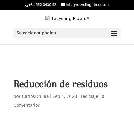
/* Estilos para menú plegable móvil Divi */
/* JS para menú
+34 652 0430 42
info@recyclingfibers.com
plegable móvil Divi */
Seleccionar página
Reducción de residuos
por
CarlosOnline
|
Sep 4, 2023
|
reciclaje
|
0
Comentarios